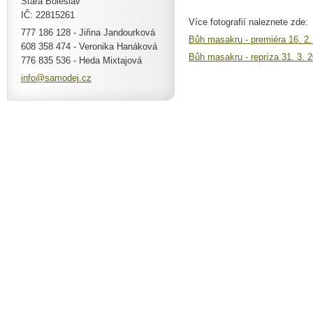
Stará Boleslav
IČ: 22815261
Více fotografií naleznete zde:
777 186 128 - Jiřina Jandourková
Bůh masakru - premiéra 16. 2.
608 358 474 - Veronika Hanáková
Bůh masakru - repríza 31. 3. 
776 835 536 - Heda Mixtajová
info@sam
odej.cz