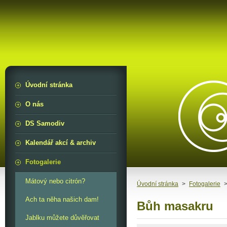
Úvodní stránka
O nás
DS Samodiv
Kalendář akcí & archiv
Fotogalerie
Mátový nebo citrón?
Úvodní stránka
>
Fotogalerie
Ach ta něha našich dam!
Bůh masakru
Jablku můžete důvěřovat