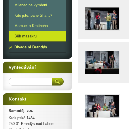
Milenec na vymření
Kdo jste, pane Sha…?
Marbuel a Kratinoha
Bůh masakru
Divadelní Brandýs
Vyhledávání
Kontakt
Samoděj, z.s.
Kralupská 1434
250 01 Brandýs nad Labem -