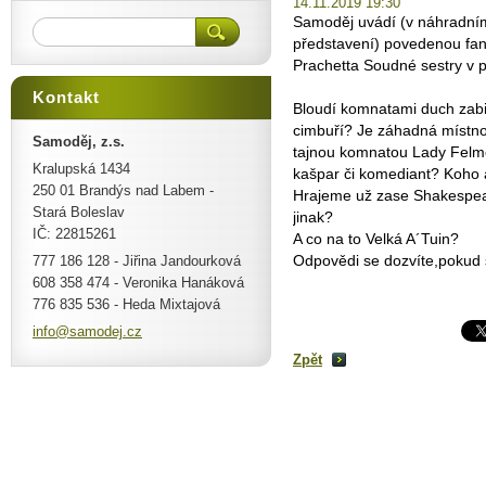
14.11.2019 19:30
Samoděj uvádí (v náhradní
představení) povedenou fan
Prachetta Soudné sestry v p
Kontakt
Bloudí komnatami duch zabit
cimbuří? Je záhadná místno
Samoděj, z.s.
tajnou komnatou Lady Felmet
Kralupská 1434
kašpar či komediant? Koho 
250 01 Brandýs nad Labem -
Hrajeme už zase Shakespea
Stará Boleslav
jinak?
IČ: 22815261
A co na to Velká A´Tuin?
Odpovědi se dozvíte,pokud 
777 186 128 - Jiřina Jandourková
608 358 474 - Veronika Hanáková
776 835 536 - Heda Mixtajová
info@sam
odej.cz
Zpět