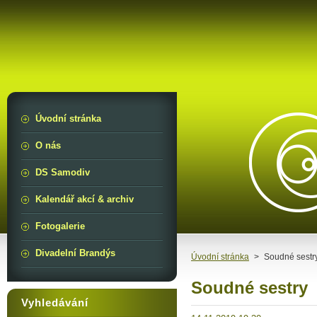
Úvodní stránka
O nás
DS Samodiv
Kalendář akcí & archiv
Fotogalerie
Divadelní Brandýs
Úvodní stránka
>
Soudné sestr
Soudné sestry
Vyhledávání