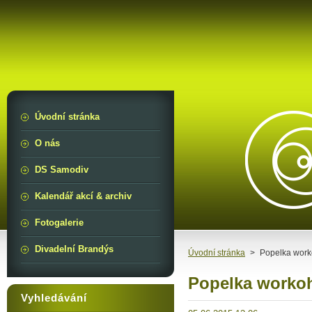
Úvodní stránka
O nás
DS Samodiv
Kalendář akcí & archiv
Fotogalerie
Divadelní Brandýs
Úvodní stránka
>
Popelka worko
Popelka workoh
Vyhledávání