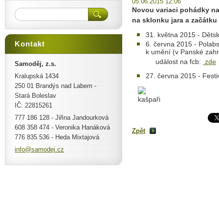
05.06.2015 12:06
Novou variaci pohádky na
na sklonku jara a začátku 
31. května 2015 - Děts
Kontakt
6. června 2015 - Polab
k umění (v Panské zah
událost na fcb:
zde
Samoděj, z.s.
27. června 2015 - Festi
Kralupská 1434
250 01 Brandýs nad Labem -
Stará Boleslav
IČ: 22815261
777 186 128 - Jiřina Jandourková
608 358 474 - Veronika Hanáková
Zpět
776 835 536 - Heda Mixtajová
info@sam
odej.cz