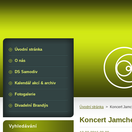
Úvodní stránka
O nás
DS Samodiv
Kalendář akcí & archiv
Fotogalerie
Divadelní Brandýs
Úvodní stránka
>
Koncert Jamc
Koncert Jamche
Vyhledávání