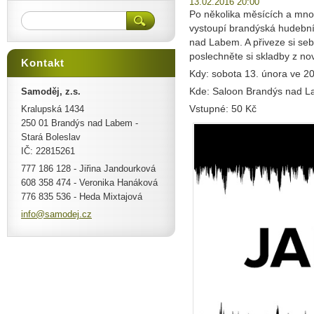
13.02.2016 20:00
Po několika měsících a mno
vystoupí brandýská hudební
nad Labem. A přiveze si sebo
poslechněte si skladby z no
Kontakt
Kdy: sobota 13. února ve 2
Kde: Saloon Brandýs nad 
Samoděj, z.s.
Vstupné: 50 Kč
Kralupská 1434
250 01 Brandýs nad Labem -
Stará Boleslav
IČ: 22815261
777 186 128 - Jiřina Jandourková
608 358 474 - Veronika Hanáková
776 835 536 - Heda Mixtajová
info@sam
odej.cz