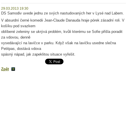
29.03.2013 19:30
DS Samodiv uvede jednu ze svých nastudovaných her v Lysé nad Labem.
V absurdní černé komedii Jean-Claude Danauda hraje pórek zásadní roli. V
košíku pod svazkem
oblíbené zeleniny se ukrývá problém, kvůli kterému se Sofie přišla poradit
za vdovou, denně
vysedávající na lavičce v parku. Když však na lavičku usedne slečna
Petitpas, dostává vdova
spásný nápad, jak zapeklitou situace vyřešit.
Zpět