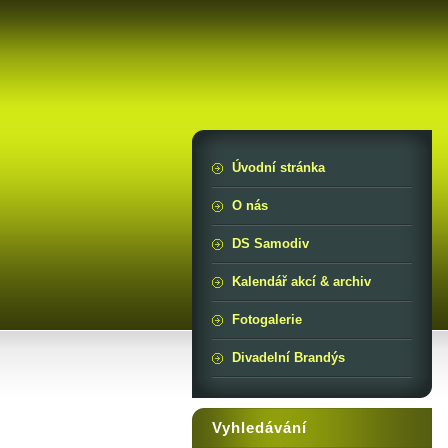
Úvodní stránka
O nás
DS Samodiv
Kalendář akcí & archiv
Fotogalerie
Divadelní Brandýs
Vyhledávání