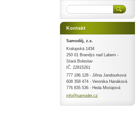
Kontakt
Samoděj, z.s.
Kralupská 1434
250 01 Brandýs nad Labem -
Stará Boleslav
IČ: 22815261
777 186 128 - Jiřina Jandourková
608 358 474 - Veronika Hanáková
776 835 536 - Heda Mixtajová
info@sam
odej.cz