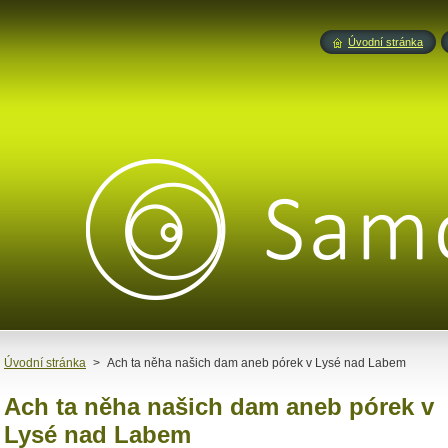
Úvodní stránka
Úvodní stránka
>
Ach ta něha našich dam aneb pórek v Lysé nad Labem
Ach ta něha našich dam aneb pórek v
Lysé nad Labem