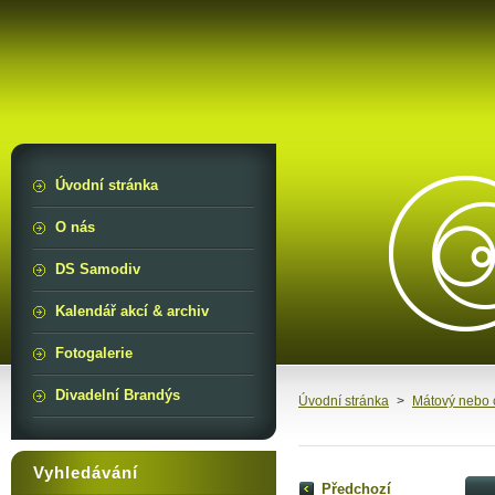
Úvodní stránka
O nás
DS Samodiv
Kalendář akcí & archiv
Fotogalerie
Divadelní Brandýs
Úvodní stránka
>
Mátový nebo 
Vyhledávání
Předchozí