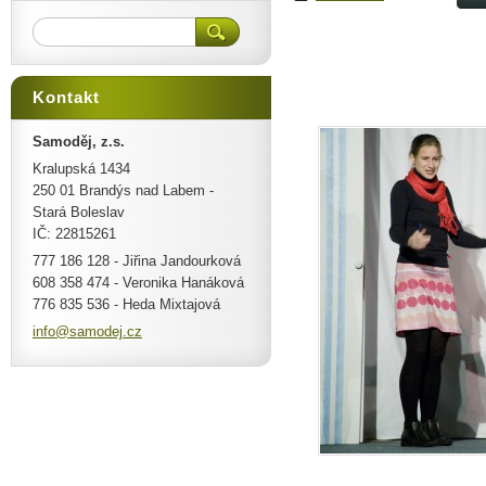
Kontakt
Samoděj, z.s.
Kralupská 1434
250 01 Brandýs nad Labem -
Stará Boleslav
IČ: 22815261
777 186 128 - Jiřina Jandourková
608 358 474 - Veronika Hanáková
776 835 536 - Heda Mixtajová
info@sam
odej.cz